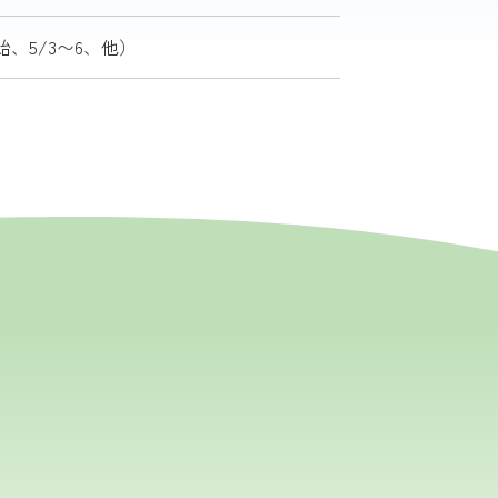
、5/3〜6、他）
い