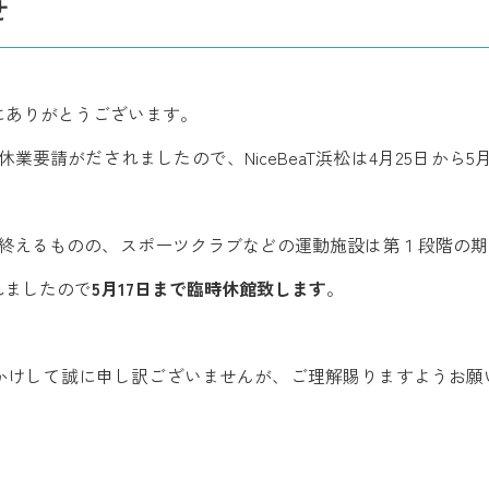
せ
誠にありがとうございます。
業要請がだされましたので、NiceBeaT浜松は4月25日から5
終えるものの、スポーツクラブなどの運動施設は第１段階の期間
れましたので
5月17日まで臨時休館致します
。
かけして誠に申し訳ございませんが、ご理解賜りますようお願