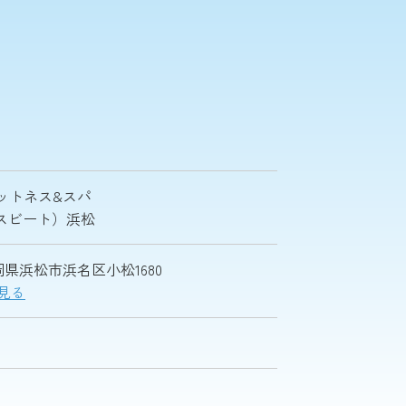
ットネス&スパ
ナイスビート）浜松
 静岡県浜松市浜名区小松1680
で見る