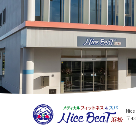
Nic
〒4