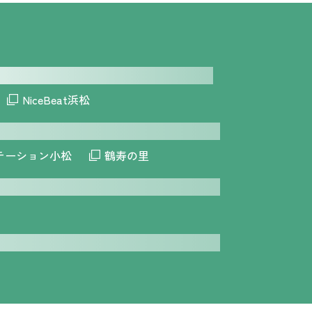
NiceBeat浜松
テーション小松
鶴寿の里