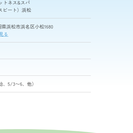
ットネス&スパ
ナイスビート）浜松
 静岡県浜松市浜名区小松1680
で見る
、5/3〜6、他）