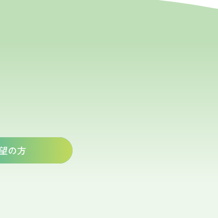
い
望の方