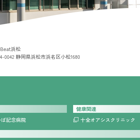
e Beat浜松
34-0042 静岡県浜松市浜名区小松1680
健康関連
かば記念病院
十全オアシスクリニック