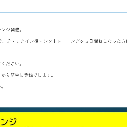
！
レンジ開催。
で、チェックイン後マシントレーニングを５日間おこなった方
てください。
リから簡単に登録でします。
い。