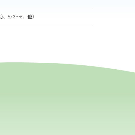
、5/3〜6、他）
い