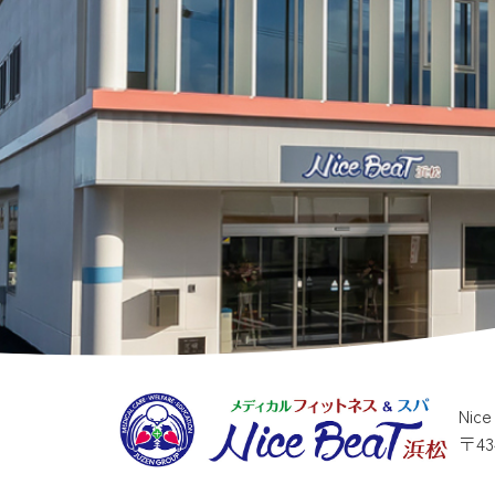
Nic
〒4