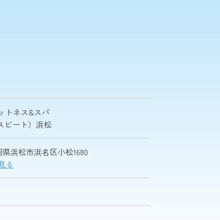
ットネス&スパ
ナイスビート）浜松
 静岡県浜松市浜名区小松1680
で見る