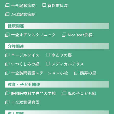
十全記念病院
新都市病院
かば記念病院
健康関連
十全オアシスクリニック
NiceBeat浜松
介護関連
エーデルワイス
ゆとりの郷
いつくしみの郷
メディカルテラス
十全訪問看護ステーション小松
鶴寿の里
教育・子ども関連
静岡医療科学専門大学校
風の子こども園
十全双葉保育園
求人関連