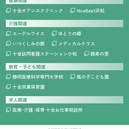
健康関連
十全オアシスクリニック
NiceBeat浜松
介護関連
エーデルワイス
ゆとりの郷
いつくしみの郷
メディカルテラス
十全訪問看護ステーション小松
鶴寿の里
教育・子ども関連
静岡医療科学専門大学校
風の子こども園
十全双葉保育園
求人関連
医療･介護･保育 十全お仕事相談所