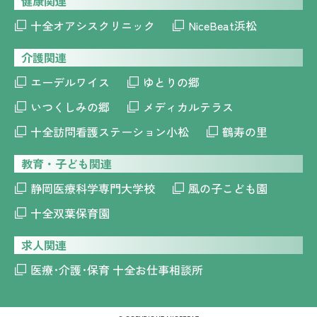
健康関連
十全オアシスクリニック
NiceBeat浜松
介護関連
エーデルワイス
ゆとりの郷
いつくしみの郷
メディカルテラス
十全訪問看護ステーション小松
鶴寿の里
教育・子ども関連
静岡医療科学専門大学校
風の子こども園
十全双葉保育園
求人関連
医療･介護･保育 十全お仕事相談所