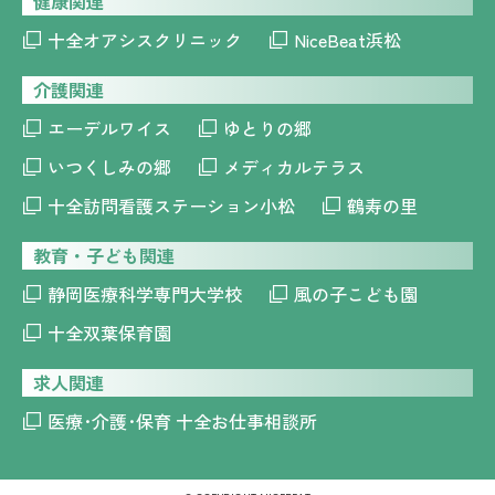
健康関連
十全オアシスクリニック
NiceBeat浜松
介護関連
エーデルワイス
ゆとりの郷
いつくしみの郷
メディカルテラス
十全訪問看護ステーション小松
鶴寿の里
教育・子ども関連
静岡医療科学専門大学校
風の子こども園
十全双葉保育園
求人関連
医療･介護･保育 十全お仕事相談所