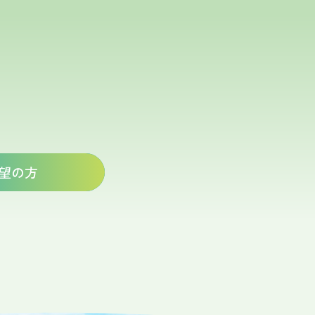
い
望の方