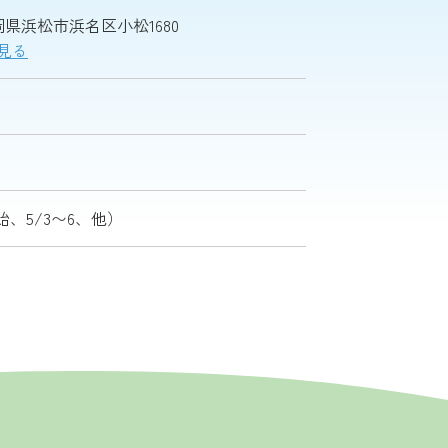
 静岡県浜松市浜名区小松1680
で見る
、5/3〜6、他）