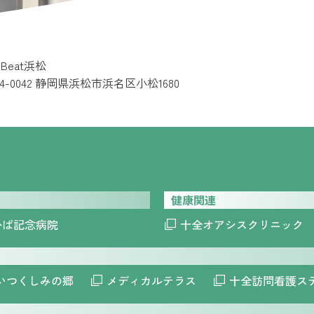
e Beat浜松
34-0042 静岡県浜松市浜名区小松1680
健康関連
かば記念病院
十全オアシスクリニック
いつくしみの郷
メディカルテラス
十全訪問看護ス