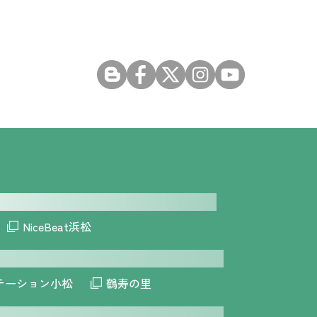
NiceBeat浜松
テーション小松
鶴寿の里