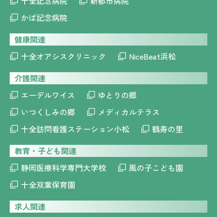
十全記念病院
新都市病院
かば記念病院
健康関連
十全オアシスクリニック
NiceBeat浜松
介護関連
エーデルワイス
ゆとりの郷
いつくしみの郷
メディカルテラス
十全訪問看護ステーション小松
鶴寿の里
教育・子ども関連
静岡医療科学専門大学校
風の子こども園
十全双葉保育園
求人関連