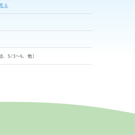
で見る
、5/3〜6、他）