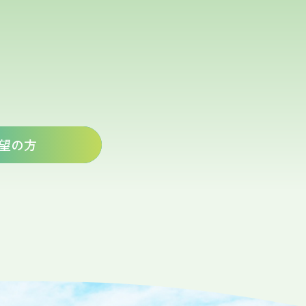
い
望の方