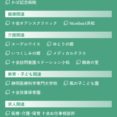
かば記念病院
健康関連
十全オアシスクリニック
NiceBeat浜松
介護関連
エーデルワイス
ゆとりの郷
いつくしみの郷
メディカルテラス
十全訪問看護ステーション小松
鶴寿の里
教育・子ども関連
静岡医療科学専門大学校
風の子こども園
十全双葉保育園
求人関連
医療･介護･保育 十全お仕事相談所